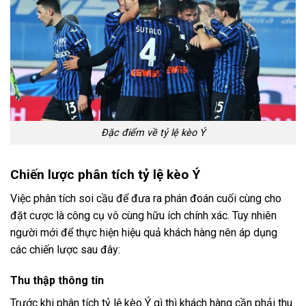
Đặc điểm về tỷ lệ kèo Ý
Chiến lược phân tích tỷ lệ kèo Ý
Việc phân tích soi cầu để đưa ra phán đoán cuối cùng cho
đặt cược là công cụ vô cùng hữu ích chính xác. Tuy nhiên
người mới để thực hiện hiệu quả khách hàng nên áp dụng
các chiến lược sau đây:
Thu thập thông tin
Trước khi phân tích tỷ lệ kèo Ý gì thì khách hàng cần phải thu