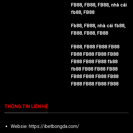
FB88
,
FB88
,
FB88
,
nhà cái
fb88
,
FB88
Fb88
,
FB88
,
nhà cái fb88
,
FB88
,
FB88
,
FB88
FB88
,
FB88
FB88
FB88
FB88
FB88
FB88
FB88
FB88
FB88
FB88
fb88
fb88
FB88
FB88
FB88
FB88
FB88
FB88
FB88
FB88
FB88
FB88
FB88
THÔNG TIN LIÊN HỆ
Websie:
https://ibetbongda.com/