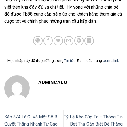
viết trên khá đầy đủ và chi tiết
.
Hy vọng với những chia sẻ
đó được Fb88 cung cấp sẽ giúp cho khách hàng tham gia cá
cược tốt và chinh phục những trận cầu hấp dẫn.
Mục nhập này đã được đăng trong
Tin tức
. Đánh dấu trang
permalink
.
ADMINCADO
Kèo 3/4 Là Gì Và Một Số Bí
Tỷ Lệ Kèo Cúp Fa – Thông Tin
Quyết Thắng Nhanh Từ Cao
Bet Thủ Cần Biết Để Thắng