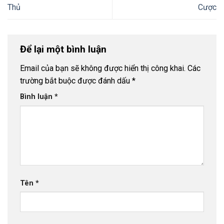
Thủ
Cược
Để lại một bình luận
Email của bạn sẽ không được hiển thị công khai.
Các
trường bắt buộc được đánh dấu
*
Bình luận
*
Tên
*