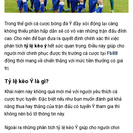
Trong thế giới cá cược bóng đá Ý đầy sôi động lại càng
không thiếu phần hấp dẫn sẽ có vô vàn những trận đấu đỉnh
cao. Cho nên để bạn đưa ra quyết định chính xác thì việc
phân tích
tỷ lệ kèo ý
hết sức quan trọng. Điều này giúp cho
người mới chinh phục được thị trường cá cược tại
Fb88
đồng thời mang về chiến thắng với mức tiền thưởng có giá
trị.
Tỷ lệ kèo Ý là gì?
Khái niệm này không quá mới mẻ với người yêu thích cá
cược trực tuyến. Đặc biệt nếu như bạn muốn đánh giá khả
năng thua hay thắng của trận đấu có tuyển Ý tham gia thì
không nên bỏ lỡ thông tin này.
Ngoài ra những phân tích tỷ lệ kèo Ý giúp cho người chơi