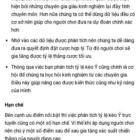
hiện bởi những chuyên gia giàu kinh nghiệm lại đầy tính
chuyên môn. Hơn nữa chúng ta có thể dùng dữ liệu đều có
cơ sở nên giúp cho người chơi đưa ra dự đoán chính xác
hơn.
Nhờ vào các dữ liệu được phân tích nên chúng ta dễ dàng
đưa ra quyết định đặt cược hợp lý. Từ đó người chơi sẽ
gia tăng được tỷ lệ thắng cược tối ưu.
Thông qua việc bạn phân tích tỷ lệ kèo Ý cũng chính là cơ
hội để chúng ta học hỏi kinh nghiệm từ các chuyên gia.
Điều này giúp nâng cao được kiến thức cũng như kỹ năng
của mình.
Hạn chế
Bên cạnh ưu điểm nổi bật thì việc phân tích tỷ lệ kèo Ý trực
tuyến cũng có một số hạn chế. Vì thế khi áp dụng người chơi
nên chú ý một số điểm sau để sau gia tăng xác suất chiến
thắng của người dùng cao.