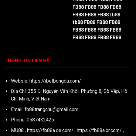
FB88
FB88
FB88
FB88
FB88
FB88
FB88
fb88
fb88
FB88
FB88
FB88
FB88
FB88
FB88
FB88
FB88
FB88
FB88
FB88
THÔNG TIN LIÊN HỆ
Websie:
https://ibetbongda.com/
Địa Chỉ: 355 Đ. Nguyễn Văn Khối, Phường 8, Gò Vấp, Hồ
Chí Minh, Việt Nam
Email:
fb88trangchu@gmail.com
Phone:
0587432425
MU88 ,
https://fb88a.de.com/
,
https://fb88a.br.com/
,