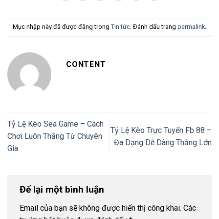
Mục nhập này đã được đăng trong
Tin tức
. Đánh dấu trang
permalink
.
CONTENT
Tỷ Lệ Kèo Sea Game – Cách
Tỷ Lệ Kèo Trực Tuyến Fb 88 –
Chơi Luôn Thắng Từ Chuyên
Đa Dạng Dễ Dàng Thắng Lớn
Gia
Để lại một bình luận
Email của bạn sẽ không được hiển thị công khai.
Các