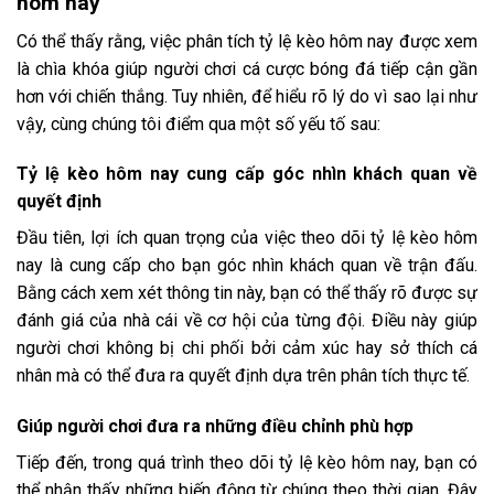
hôm nay
Có thể thấy rằng, việc phân tích tỷ lệ kèo hôm nay được xem
là chìa khóa giúp người chơi cá cược bóng đá tiếp cận gần
hơn với chiến thắng. Tuy nhiên, để hiểu rõ lý do vì sao lại như
vậy, cùng chúng tôi điểm qua một số yếu tố sau:
Tỷ lệ kèo hôm nay cung cấp góc nhìn khách quan về
quyết định
Đầu tiên, lợi ích quan trọng của việc theo dõi tỷ lệ kèo hôm
nay là cung cấp cho bạn góc nhìn khách quan về trận đấu.
Bằng cách xem xét thông tin này, bạn có thể thấy rõ được sự
đánh giá của nhà cái về cơ hội của từng đội. Điều này giúp
người chơi không bị chi phối bởi cảm xúc hay sở thích cá
nhân mà có thể đưa ra quyết định dựa trên phân tích thực tế.
Giúp người chơi đưa ra những điều chỉnh phù hợp
Tiếp đến, trong quá trình theo dõi tỷ lệ kèo hôm nay, bạn có
thể nhận thấy những biến động từ chúng theo thời gian. Đây