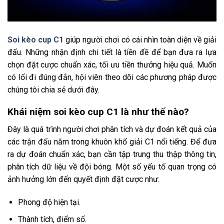
Soi kèo cup C1
giúp người chơi có cái nhìn toàn diện về giải
đấu. Những nhận định chi tiết là tiền đề để bạn đưa ra lựa
chọn đặt cược chuẩn xác, tối ưu tiền thưởng hiệu quả. Muốn
có lối đi đúng đắn, hội viên theo dõi các phương pháp được
chúng tôi chia sẻ dưới đây.
Khái niệm soi kèo cup C1 là như thế nào?
Đây là quá trình người chơi phân tích và dự đoán kết quả của
các trận đấu nằm trong khuôn khổ giải C1 nổi tiếng. Để đưa
ra dự đoán chuẩn xác, bạn cần tập trung thu thập thông tin,
phân tích dữ liệu về đội bóng. Một số yếu tố quan trọng có
ảnh hưởng lớn đến quyết định đặt cược như:
Phong độ hiện tại.
Thành tích, điểm số.