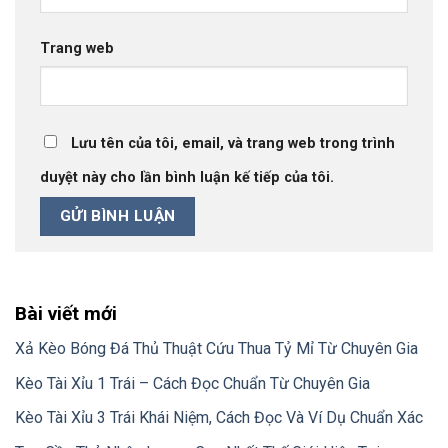
Trang web
Lưu tên của tôi, email, và trang web trong trình
duyệt này cho lần bình luận kế tiếp của tôi.
Bài viết mới
Xả Kèo Bóng Đá Thủ Thuật Cứu Thua Tỷ Mỉ Từ Chuyên Gia
Kèo Tài Xỉu 1 Trái – Cách Đọc Chuẩn Từ Chuyên Gia
Kèo Tài Xỉu 3 Trái Khái Niệm, Cách Đọc Và Ví Dụ Chuẩn Xác