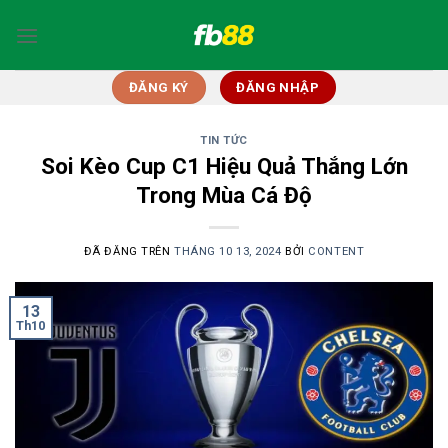
Chuyển
đến
nội
dung
ĐĂNG KÝ
ĐĂNG NHẬP
TIN TỨC
Soi Kèo Cup C1 Hiệu Quả Thắng Lớn
Trong Mùa Cá Độ
ĐÃ ĐĂNG TRÊN
THÁNG 10 13, 2024
BỞI
CONTENT
13
Th10