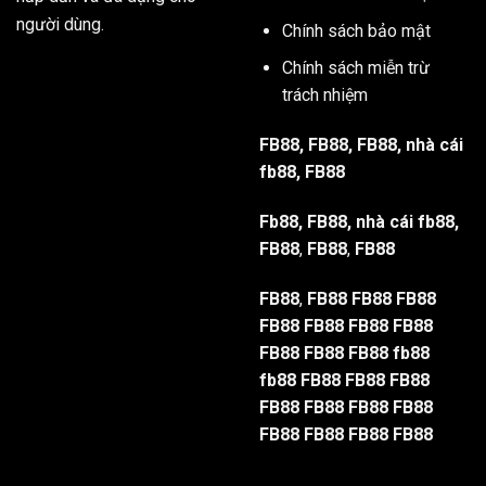
người dùng.
Chính sách bảo mật
Chính sách miễn trừ
trách nhiệm
FB88
,
FB88
,
FB88
,
nhà cái
fb88
,
FB88
Fb88
,
FB88
,
nhà cái fb88
,
FB88
,
FB88
,
FB88
FB88
,
FB88
FB88
FB88
FB88
FB88
FB88
FB88
FB88
FB88
FB88
fb88
fb88
FB88
FB88
FB88
FB88
FB88
FB88
FB88
FB88
FB88
FB88
FB88