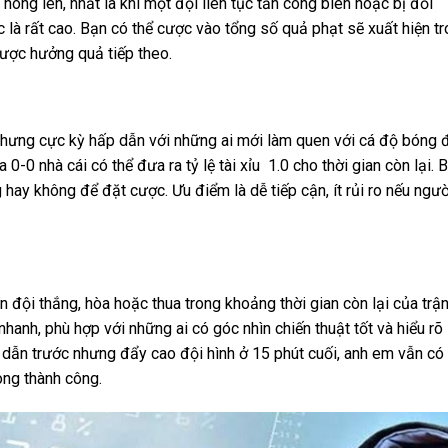
nóng lên, nhất là khi một đội liên tục tấn công biên hoặc bị đối
 là rất cao. Bạn có thể cược vào tổng số quả phạt sẽ xuất hiện t
được hưởng quả tiếp theo.
n nhưng cực kỳ hấp dẫn với những ai mới làm quen với cá độ bóng 
 0-0 nhà cái có thể đưa ra tỷ lệ tài xỉu 1.0 cho thời gian còn lại. 
ay không để đặt cược. Ưu điểm là dễ tiếp cận, ít rủi ro nếu ngườ
 đội thắng, hòa hoặc thua trong khoảng thời gian còn lại của trậ
hanh, phù hợp với những ai có góc nhìn chiến thuật tốt và hiểu rõ
 dẫn trước nhưng đẩy cao đội hình ở 15 phút cuối, anh em vẫn có 
òng thành công.