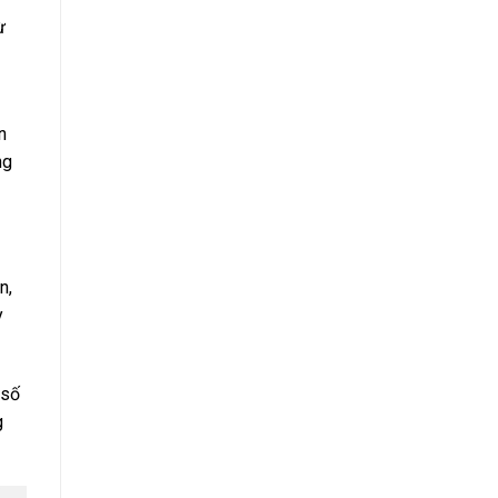
ừ
n
ng
n,
y
 số
g