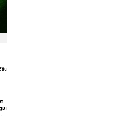
 đấu
ện
giai
o