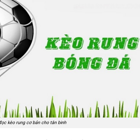
ọc kèo rung cơ bản cho tân binh