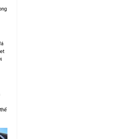
rong
đá
Bet
i
n
thể