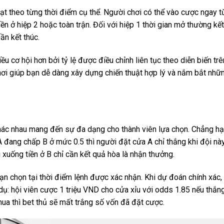
oạt theo từng thời điểm cụ thể. Người chơi có thể vào cược ngay t
ền ở hiệp 2 hoặc toàn trận. Đối với hiệp 1 thời gian mở thường kết
ần kết thúc.
u cơ hội hơn bởi tỷ lệ được điều chỉnh liên tục theo diễn biến trê
hơi giúp bạn dễ dàng xây dựng chiến thuật hợp lý và nắm bắt nhữ
khác nhau mang đến sự đa dạng cho thành viên lựa chọn. Chẳng hạ
A đang chấp B ở mức 0.5 thì người đặt cửa A chỉ thắng khi đội nà
ếu xuống tiền ở B chỉ cần kết quả hòa là nhận thưởng.
ạn chọn tại thời điểm lệnh được xác nhận. Khi dự đoán chính xác,
dụ: hội viên cược 1 triệu VND cho cửa xỉu với odds 1.85 nếu thắn
ua thì bet thủ sẽ mất trắng số vốn đã đặt cược.