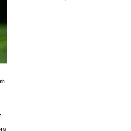
ảnh
n
 đặt