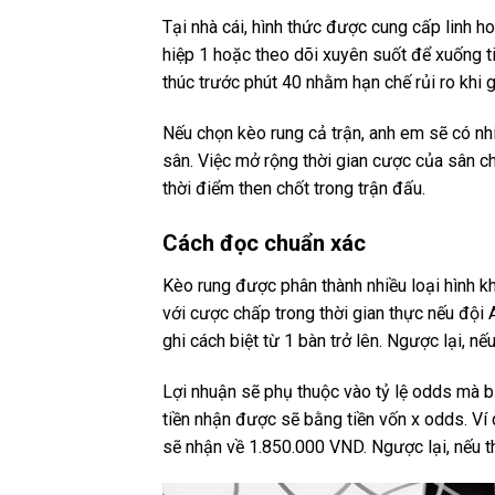
Tại nhà cái, hình thức được cung cấp linh h
hiệp 1 hoặc theo dõi xuyên suốt để xuống ti
thúc trước phút 40 nhằm hạn chế rủi ro khi g
Nếu chọn kèo rung cả trận, anh em sẽ có nhiề
sân. Việc mở rộng thời gian cược của sân c
thời điểm then chốt trong trận đấu.
Cách đọc chuẩn xác
Kèo rung được phân thành nhiều loại hình 
với cược chấp trong thời gian thực nếu đội 
ghi cách biệt từ 1 bàn trở lên. Ngược lại, n
Lợi nhuận sẽ phụ thuộc vào tỷ lệ odds mà b
tiền nhận được sẽ bằng tiền vốn x odds. Ví 
sẽ nhận về 1.850.000 VND. Ngược lại, nếu th