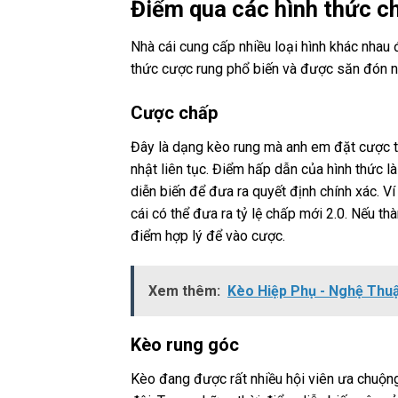
Điểm qua các hình thức c
Nhà cái cung cấp nhiều loại hình khác nhau
thức cược rung phổ biến và được săn đón nh
Cược chấp
Đây là dạng kèo rung mà anh em đặt cược tr
nhật liên tục. Điểm hấp dẫn của hình thức l
diễn biến để đưa ra quyết định chính xác. Ví 
cái có thể đưa ra tỷ lệ chấp mới 2.0. Nếu thà
điểm hợp lý để vào cược.
Xem thêm:
Kèo Hiệp Phụ - Nghệ Thu
Kèo rung góc
Kèo đang được rất nhiều hội viên ưa chuộng, 