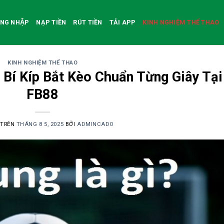
NG NHẬP
NẠP TIỀN
RÚT TIỀN
TẢI APP
KINH NGHIỆM THỂ THAO
KINH NGHIỆM THỂ THAO
 Bí Kíp Bắt Kèo Chuẩn Từng Giây Tại
FB88
 TRÊN
THÁNG 8 5, 2025
BỞI
ADMINCADO