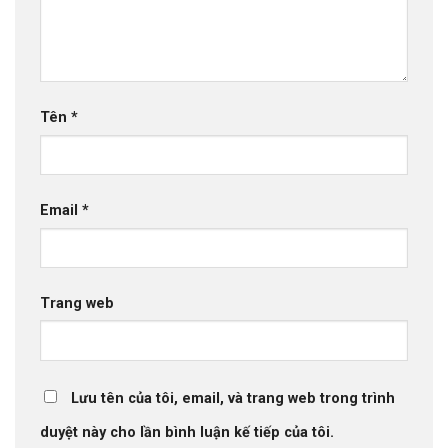
Tên
*
Email
*
Trang web
Lưu tên của tôi, email, và trang web trong trình
duyệt này cho lần bình luận kế tiếp của tôi.