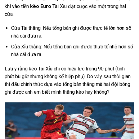
khi vào tiền
kèo Euro
Tài Xỉu đặt cược vào một trong hai
cửa:
Cửa Tài thắng: Nếu tổng bàn ghi được thực tế lớn hơn số
nhà cái đưa ra.
Cửa Xỉu thắng: Nếu tổng bàn ghi được thực tế nhỏ hơn số
nhà cái đưa ra.
Lưu ý rằng kèo Tài Xỉu chị có hiệu lực trong 90 phút (tính
phút bù giờ nhưng không kể hiệp phụ). Do vậy sau thời gian
thi đấu chính thức dựa vào tổng bàn thắng mà hai đội bóng
ghi được anh em biết mình thắng kèo hay không?