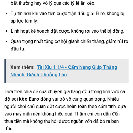
bất thường hay vô lý qua các tỷ lệ ăn kèo.
Tự tin hơn khi vào tiền cược trận đấu giải Euro, không bị
áp lực tâm lý.
Linh hoạt kế hoạch đặt cược, không rơi vào thế bị động.
Quan trọng nhất tăng cơ hội giành chiến thắng, giảm rủi ro
đầu tư.
Xem thêm:
Tài Xỉu 1 1/4 - Cẩm Nang Giúp Thắng
Nhanh, Giành Thưởng Lớn
Dựa trên chia sẻ của chuyên gia hàng đầu trong lĩnh vực cá
độ soi
kèo Euro
đóng vai trò vô cùng quan trọng. Nhiều
người chơi chủ quan đặt cược hoàn toàn theo cảm tính, dựa
vào may mắn nên không hiệu quả. Thậm chí còn dẫn đến
thua tiền mà không thu hồi được nguồn vốn đã bỏ ra ban
đầu.