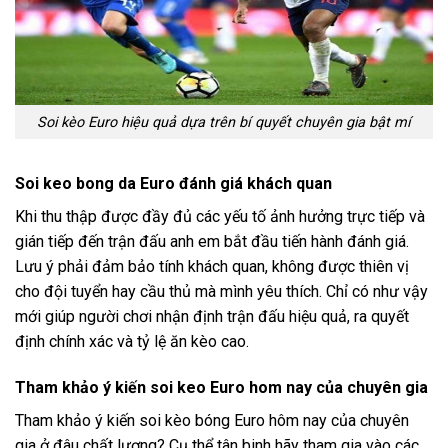
Soi kèo Euro hiệu quả dựa trên bí quyết chuyên gia bật mí
Soi keo bong da Euro đánh giá khách quan
Khi thu thập được đầy đủ các yếu tố ảnh hưởng trực tiếp và
gián tiếp đến trận đấu anh em bắt đầu tiến hành đánh giá.
Lưu ý phải đảm bảo tính khách quan, không được thiên vị
cho đội tuyển hay cầu thủ mà mình yêu thích. Chỉ có như vậy
mới giúp người chơi nhận định trận đấu hiệu quả, ra quyết
định chính xác và tỷ lệ ăn kèo cao.
Tham khảo ý kiến soi keo Euro hom nay của chuyên gia
Tham khảo ý kiến soi kèo bóng Euro hôm nay của chuyên
gia ở đâu chất lượng? Cụ thể tân binh hãy tham gia vào các