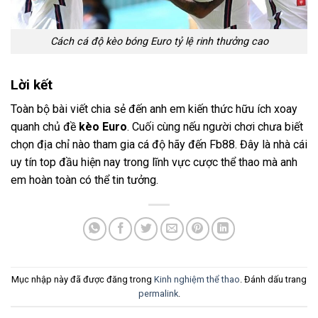
Cách cá độ kèo bóng Euro tỷ lệ rinh thưởng cao
Lời kết
Toàn bộ bài viết chia sẻ đến anh em kiến thức hữu ích xoay
quanh chủ đề
kèo Euro
. Cuối cùng nếu người chơi chưa biết
chọn địa chỉ nào tham gia cá độ hãy đến Fb88. Đây là nhà cái
uy tín top đầu hiện nay trong lĩnh vực cược thể thao mà anh
em hoàn toàn có thể tin tưởng.
Mục nhập này đã được đăng trong
Kinh nghiệm thể thao
. Đánh dấu trang
permalink
.