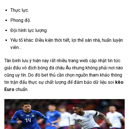
Thực lực.
Phong độ.
Đội hình lực lượng.
Yếu tố khác: Điều kiện thời tiết, lợi thế sân nhà, huấn luyện
viên…
Tân binh lưu ý hiện nay rất nhiều trang web cập nhật tin tức
giải đấu vô địch bóng đá châu Âu nhưng không phải nơi nào
cũng uy tín. Do đó bet thủ cần chọn nguồn tham khảo thông
tin trận đấu thực sự chất lượng để đảm bảo dữ liệu soi
kèo
Euro
chuẩn.