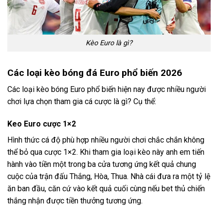
Kèo Euro là gì?
Các loại kèo bóng đá Euro phổ biến 2026
Các loại kèo bóng Euro phổ biến hiện nay được nhiều người
chơi lựa chọn tham gia cá cược là gì? Cụ thể:
Keo Euro cược 1×2
Hình thức cá độ phù hợp nhiều người chơi chắc chắn không
thể bỏ qua cược 1×2. Khi tham gia loại kèo này anh em tiến
hành vào tiền một trong ba cửa tương ứng kết quả chung
cuộc của trận đấu Thắng, Hòa, Thua. Nhà cái đưa ra một tỷ lệ
ăn ban đầu, căn cứ vào kết quả cuối cùng nếu bet thủ chiến
thắng nhận được tiền thưởng tương ứng.