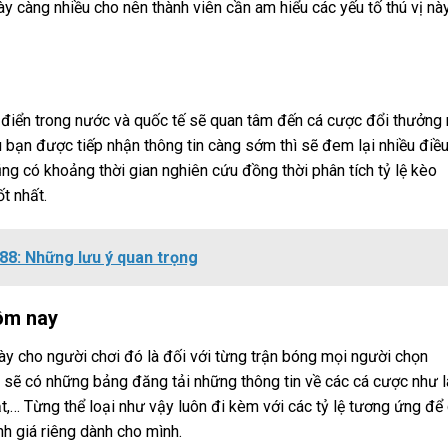
ày càng nhiều cho nên thành viên cần am hiểu các yếu tố thú vị nà
 điển trong nước và quốc tế sẽ quan tâm đến cá cược đổi thưởng
 nếu bạn được tiếp nhận thông tin càng sớm thì sẽ đem lại nhiều điề
ũng có khoảng thời gian nghiên cứu đồng thời phân tích tỷ lệ kèo
t nhất.
B88: Những lưu ý quan trọng
hôm nay
y cho người chơi đó là đối với từng trận bóng mọi người chọn
g sẽ có những bảng đăng tải những thông tin về các cá cược như l
ạt,… Từng thể loại như vậy luôn đi kèm với các tỷ lệ tương ứng để
h giá riêng dành cho mình.