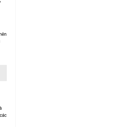
y
 nên
u
à
 các