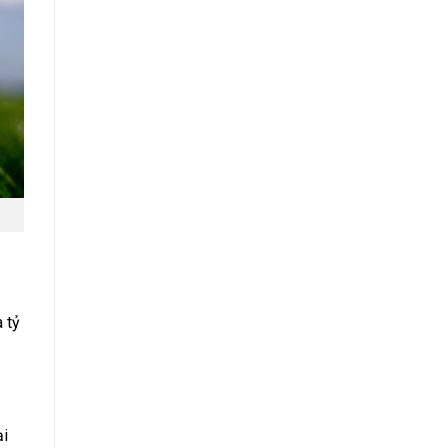
 tỷ
ại