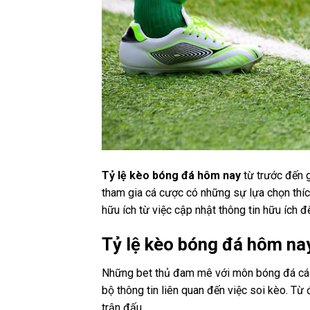
Tỷ lệ kèo bóng đá hôm nay
từ trước đến 
tham gia cá cược có những sự lựa chọn thíc
hữu ích từ việc cập nhật thông tin hữu ích 
Tỷ lệ kèo bóng đá hôm nay
Những bet thủ đam mê với môn bóng đá cá c
bộ thông tin liên quan đến việc soi kèo. Từ
trận đấu.