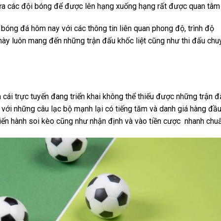
giữa các đội bóng để được lên hạng xuống hạng rất được quan tâm 
bóng đá hôm nay với các thông tin liên quan phong độ, trình độ
 này luôn mang đến những trận đấu khốc liệt cũng như thi đấu chu
 cái trực tuyến đang triển khai không thể thiếu được những trận 
 với những câu lạc bộ mạnh lại có tiếng tăm và danh giá hàng đầ
 tiến hành soi kèo cũng như nhận định và vào tiền cược nhanh chu