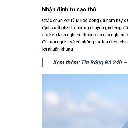
Nhận định từ cao thủ
Chắc chắn với tỷ lệ kèo bóng đá hôm nay cá
định xuất phát từ những chuyên gia hàng đầ
soi kèo kinh nghiệm thông qua các nghiên cứu
đó mọi người sẽ có những sự lựa chọn chín
lợi nhuận khủng.
Xem thêm:
Tin Bóng Đá 24h –