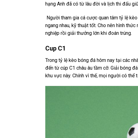
hạng Anh đã có từ lâu đời và lịch thi đấu 
Người tham gia cá cược quan tâm tỷ lệ kèo 
ngang nhau, kỹ thuật tốt. Cho nên hình thức
nghiệp rồi giải thưởng lớn khi đoán trúng.
Cup C1
Trong tỷ lệ kèo bóng đá hôm nay tại các nhà
đến từ cúp C1 châu âu tầm cỡ. Giải bóng đá
khu vực này. Chính vì thế, mọi người có thể