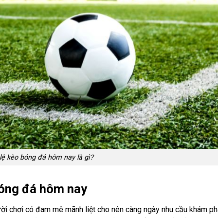
lệ kèo bóng đá hôm nay là gì?
bóng đá hôm nay
ười chơi có đam mê mãnh liệt cho nên càng ngày nhu cầu khám ph