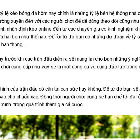
ỷ lệ kèo bóng đá hôm nay chính là những tỷ lệ bên hệ thống nhà 
hường xuyên đến với các người chơi để dễ dàng theo dõi cũng như
rình nhận định kèo online đến từ các chuyên gia có kinh nghiệm kh
 hai bên như thế nào. Để rồi từ đó bạn có những dự đoán về tỷ 
ố bàn thắng,…
y trước khi các trận đấu diễn ra sẽ mang lại cho bạn những ý ngh
n chơi cung cấp như vậy sẽ là một công cụ vô cùng đắc lực trong 
h hình của trận đấu có cân tài cân sức hay không. Để từ đó bạn sẽ
ao cho chuẩn xác. Đồng thời người chơi cũng sẽ hạn chế tối đa rủ
 mình trong quá trình tham gia cá cược.