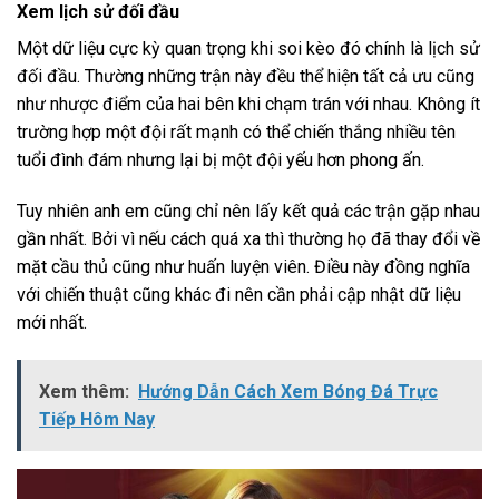
Xem lịch sử đối đầu
Một dữ liệu cực kỳ quan trọng khi soi kèo đó chính là lịch sử
đối đầu. Thường những trận này đều thể hiện tất cả ưu cũng
như nhược điểm của hai bên khi chạm trán với nhau. Không ít
trường hợp một đội rất mạnh có thể chiến thắng nhiều tên
tuổi đình đám nhưng lại bị một đội yếu hơn phong ấn.
Tuy nhiên anh em cũng chỉ nên lấy kết quả các trận gặp nhau
gần nhất. Bởi vì nếu cách quá xa thì thường họ đã thay đổi về
mặt cầu thủ cũng như huấn luyện viên. Điều này đồng nghĩa
với chiến thuật cũng khác đi nên cần phải cập nhật dữ liệu
mới nhất.
Xem thêm:
Hướng Dẫn Cách Xem Bóng Đá Trực
Tiếp Hôm Nay