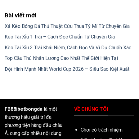
Bài viết mới
Xả Kèo Bóng Đá Thủ Thuật Cứu Thua Tỷ Mỉ Từ Chuyên Gia
Kèo Tài Xỉu 1 Trái – Cách Đọc Chuẩn Từ Chuyên Gia
Kèo Tài Xỉu 3 Trái Khái Niệm, Cách Đọc Và Ví Dụ Chuẩn Xác
Top Cầu Thủ Nhận Lương Cao Nhất Thế Giới Hiện Tại
Đội Hình Mạnh Nhất World Cup 2026 – Siêu Sao Kiệt Xuất
FB88ibetbongda
là một
VỀ CHÚNG TÔI
thương hiệu giải trí đa
phương tiện hàng đầu châu
Chơi có trách nhiệm
Á, cung cấp nhiều nội dung