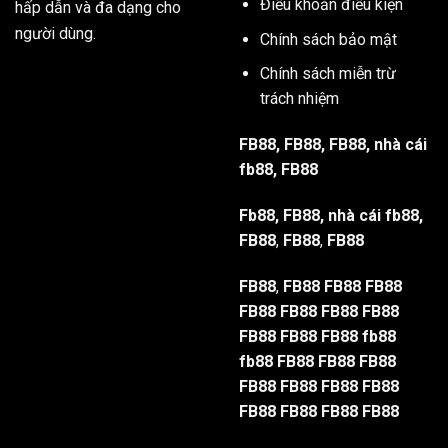
Điều khoản điều kiện
hấp dẫn và đa dạng cho
người dùng.
Chính sách bảo mật
Chính sách miễn trừ
trách nhiệm
FB88
,
FB88
,
FB88
,
nhà cái
fb88
,
FB88
Fb88
,
FB88
,
nhà cái fb88
,
FB88
,
FB88
,
FB88
FB88
,
FB88
FB88
FB88
FB88
FB88
FB88
FB88
FB88
FB88
FB88
fb88
fb88
FB88
FB88
FB88
FB88
FB88
FB88
FB88
FB88
FB88
FB88
FB88