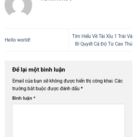
Tìm Hiểu Về Tài Xỉu 1 Trái Và
Hello world!
Bí Quyết Cá Độ Từ Cao Thủ
Để lại một bình luận
Email của bạn sẽ không được hiển thị công khai.
Các
trường bắt buộc được đánh dấu
*
Bình luận
*