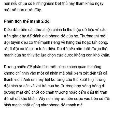
nên nếu chưa có kinh nghiệm bet thủ hãy tham khảo ngay
một số tips dưới đây.
Phân tích thế mạnh 2 đội
Điều đầu tiên cần thực hiện chính là thu thập dữ liệu về các
trận gần đây để đánh giá phong độ của họ. Thường thì mỗi
đội tuyển đều có thể mạnh riêng về hàng thủ hoặc tấn công,
rất ít đội có lối chơi toàn diện. Do đó nếu nắm bắt được thế
mạnh của họ thì việc lựa chọn cửa cược không còn khó khăn.
Đương nhiên để phân tích một cách khách quan thì cũng
không chỉ nhìn vào một cá nhân mà phải xem xét đến tất cả
thành viên. Anh em hãy liệt kê từng cầu thủ xuất hiện trong
đội hình ra sân và vai trò của họ. Trường hợp vắng bóng đi
gương mặt chủ chốt do chấn thương hoặc cấm đấu thì trận
đó sẽ rất khó khăn. Vậy nên hãy ưu tiên cược vào bên có đội
hình mạnh nhất cũng như phong độ mạnh mẽ.