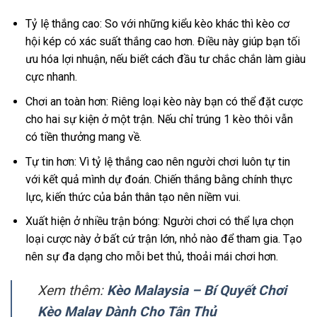
Tỷ lệ thắng cao: So với những kiểu kèo khác thì kèo cơ
hội kép có xác suất thắng cao hơn. Điều này giúp bạn tối
ưu hóa lợi nhuận, nếu biết cách đầu tư chắc chắn làm giàu
cực nhanh.
Chơi an toàn hơn: Riêng loại kèo này bạn có thể đặt cược
cho hai sự kiện ở một trận. Nếu chỉ trúng 1 kèo thôi vẫn
có tiền thưởng mang về.
Tự tin hơn: Vì tỷ lệ thắng cao nên người chơi luôn tự tin
với kết quả mình dự đoán. Chiến thắng bằng chính thực
lực, kiến thức của bản thân tạo nên niềm vui.
Xuất hiện ở nhiều trận bóng: Người chơi có thể lựa chọn
loại cược này ở bất cứ trận lớn, nhỏ nào để tham gia. Tạo
nên sự đa dạng cho mỗi bet thủ, thoải mái chơi hơn.
Xem thêm:
Kèo Malaysia – Bí Quyết Chơi
Kèo Malay Dành Cho Tân Thủ