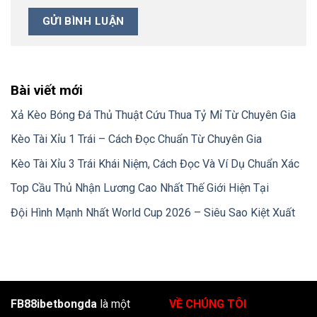
Bài viết mới
Xả Kèo Bóng Đá Thủ Thuật Cứu Thua Tỷ Mỉ Từ Chuyên Gia
Kèo Tài Xỉu 1 Trái – Cách Đọc Chuẩn Từ Chuyên Gia
Kèo Tài Xỉu 3 Trái Khái Niệm, Cách Đọc Và Ví Dụ Chuẩn Xác
Top Cầu Thủ Nhận Lương Cao Nhất Thế Giới Hiện Tại
Đội Hình Mạnh Nhất World Cup 2026 – Siêu Sao Kiệt Xuất
FB88ibetbongda
là một
VỀ CHÚNG TÔI