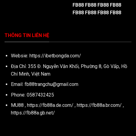
FB88
FB88
FB88
FB88
FB88
FB88
FB88
FB88
THÔNG TIN LIÊN HỆ
Websie:
https://ibetbongda.com/
Địa Chỉ: 355 Đ. Nguyễn Văn Khối, Phường 8, Gò Vấp, Hồ
Chí Minh, Việt Nam
Email:
fb88trangchu@gmail.com
Phone:
0587432425
MU88 ,
https://fb88a.de.com/
,
https://fb88a.br.com/
,
https://fb88a.gb.net/