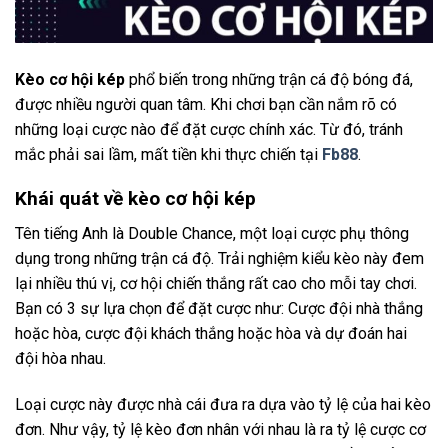
Kèo cơ hội kép
phổ biến trong những trận cá độ bóng đá,
được nhiều người quan tâm. Khi chơi bạn cần nắm rõ có
những loại cược nào để đặt cược chính xác. Từ đó, tránh
mắc phải sai lầm, mất tiền khi thực chiến tại
Fb88
.
Khái quát về kèo cơ hội kép
Tên tiếng Anh là Double Chance, một loại cược phụ thông
dụng trong những trận cá độ. Trải nghiệm kiểu kèo này đem
lại nhiều thú vị, cơ hội chiến thắng rất cao cho mỗi tay chơi.
Bạn có 3 sự lựa chọn để đặt cược như: Cược đội nhà thắng
hoặc hòa, cược đội khách thắng hoặc hòa và dự đoán hai
đội hòa nhau.
Loại cược này được nhà cái đưa ra dựa vào tỷ lệ của hai kèo
đơn. Như vậy, tỷ lệ kèo đơn nhân với nhau là ra tỷ lệ cược cơ