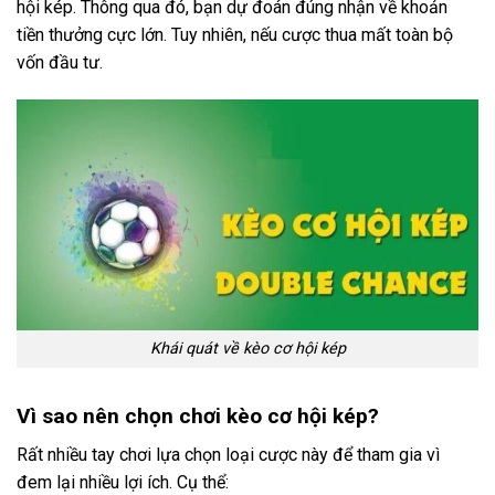
hội kép. Thông qua đó, bạn dự đoán đúng nhận về khoản
tiền thưởng cực lớn. Tuy nhiên, nếu cược thua mất toàn bộ
vốn đầu tư.
Khái quát về kèo cơ hội kép
Vì sao nên chọn chơi kèo cơ hội kép?
Rất nhiều tay chơi lựa chọn loại cược này để tham gia vì
đem lại nhiều lợi ích. Cụ thể: