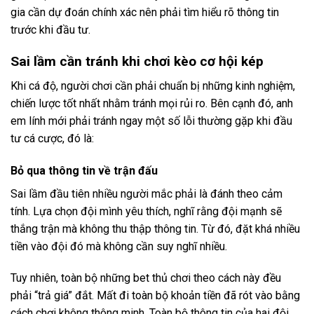
gia cần dự đoán chính xác nên phải tìm hiểu rõ thông tin
trước khi đầu tư.
Sai lầm cần tránh khi chơi kèo cơ hội kép
Khi cá độ, người chơi cần phải chuẩn bị những kinh nghiệm,
chiến lược tốt nhất nhằm tránh mọi rủi ro. Bên cạnh đó, anh
em lính mới phải tránh ngay một số lỗi thường gặp khi đầu
tư cá cược, đó là:
Bỏ qua thông tin về trận đấu
Sai lầm đầu tiên nhiều người mắc phải là đánh theo cảm
tính. Lựa chọn đội mình yêu thích, nghĩ rằng đội mạnh sẽ
thắng trận mà không thu thập thông tin. Từ đó, đặt khá nhiều
tiền vào đội đó mà không cần suy nghĩ nhiều.
Tuy nhiên, toàn bộ những bet thủ chơi theo cách này đều
phải “trả giá” đắt. Mất đi toàn bộ khoản tiền đã rót vào bằng
cách chơi không thông minh. Toàn bộ thông tin của hai đội