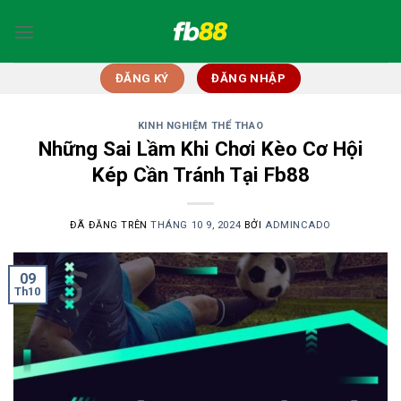
Chuyển
đến
nội
dung
ĐĂNG KÝ
ĐĂNG NHẬP
KINH NGHIỆM THỂ THAO
Những Sai Lầm Khi Chơi Kèo Cơ Hội
Kép Cần Tránh Tại Fb88
ĐÃ ĐĂNG TRÊN
THÁNG 10 9, 2024
BỞI
ADMINCADO
09
Th10