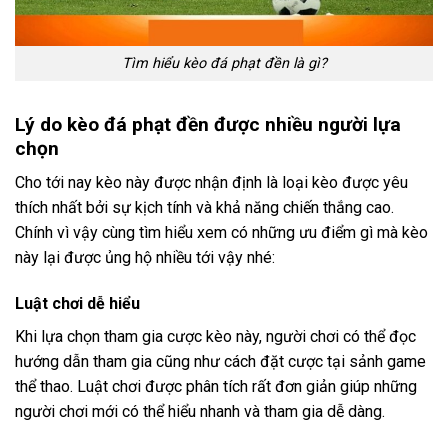
Tìm hiểu kèo đá phạt đền là gì?
Lý do kèo đá phạt đền được nhiều người lựa
chọn
Cho tới nay kèo này được nhận định là loại kèo được yêu
thích nhất bởi sự kịch tính và khả năng chiến thắng cao.
Chính vì vậy cùng tìm hiểu xem có những ưu điểm gì mà kèo
này lại được ủng hộ nhiều tới vậy nhé:
Luật chơi dễ hiểu
Khi lựa chọn tham gia cược kèo này, người chơi có thể đọc
hướng dẫn tham gia cũng như cách đặt cược tại sảnh game
thể thao. Luật chơi được phân tích rất đơn giản giúp những
người chơi mới có thể hiểu nhanh và tham gia dễ dàng.