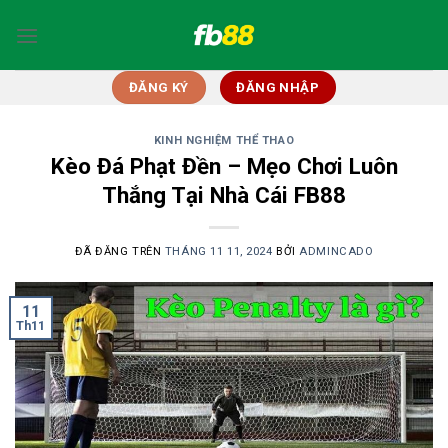
Chuyển
đến
nội
dung
ĐĂNG KÝ
ĐĂNG NHẬP
KINH NGHIỆM THỂ THAO
Kèo Đá Phạt Đền – Mẹo Chơi Luôn
Thắng Tại Nhà Cái FB88
ĐÃ ĐĂNG TRÊN
THÁNG 11 11, 2024
BỞI
ADMINCADO
11
Th11