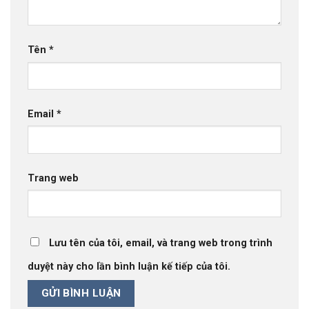
Tên
*
Email
*
Trang web
Lưu tên của tôi, email, và trang web trong trình
duyệt này cho lần bình luận kế tiếp của tôi.