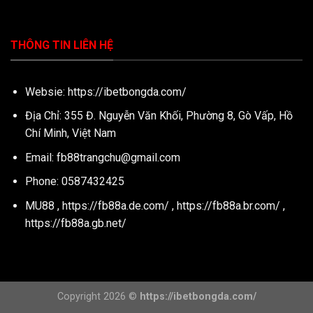
THÔNG TIN LIÊN HỆ
Websie:
https://ibetbongda.com/
Địa Chỉ: 355 Đ. Nguyễn Văn Khối, Phường 8, Gò Vấp, Hồ
Chí Minh, Việt Nam
Email:
fb88trangchu@gmail.com
Phone:
0587432425
MU88 ,
https://fb88a.de.com/
,
https://fb88a.br.com/
,
https://fb88a.gb.net/
Copyright 2026 ©
https://ibetbongda.com/