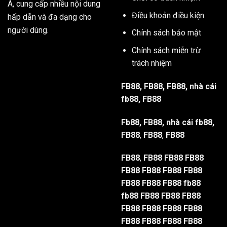
Á, cung cấp nhiều nội dung
Điều khoản điều kiện
hấp dẫn và đa dạng cho
người dùng.
Chính sách bảo mật
Chính sách miễn trừ
trách nhiệm
FB88
,
FB88
,
FB88
,
nhà cái
fb88
,
FB88
Fb88
,
FB88
,
nhà cái fb88
,
FB88
,
FB88
,
FB88
FB88
,
FB88
FB88
FB88
FB88
FB88
FB88
FB88
FB88
FB88
FB88
fb88
fb88
FB88
FB88
FB88
FB88
FB88
FB88
FB88
FB88
FB88
FB88
FB88