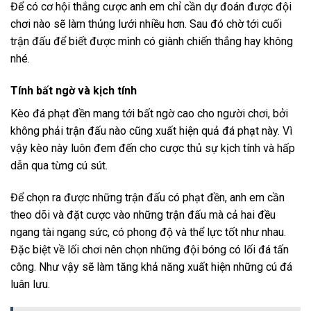
Để có cơ hội thắng cược anh em chỉ cần dự đoán được đội
chơi nào sẽ làm thủng lưới nhiều hơn. Sau đó chờ tới cuối
trận đấu để biết được mình có giành chiến thắng hay không
nhé.
Tính bất ngờ và kịch tính
Kèo đá phạt đền mang tới bất ngờ cao cho người chơi, bởi
không phải trận đấu nào cũng xuất hiện quả đá phạt này. Vì
vậy kèo này luôn đem đến cho cược thủ sự kịch tính và hấp
dẫn qua từng cú sút.
Để chọn ra được những trận đấu có phạt đền, anh em cần
theo dõi và đặt cược vào những trận đấu mà cả hai đều
ngang tài ngang sức, có phong độ và thể lực tốt như nhau.
Đặc biệt về lối chơi nên chọn những đội bóng có lối đá tấn
công. Như vậy sẽ làm tăng khả năng xuất hiện những cú đá
luân lưu.