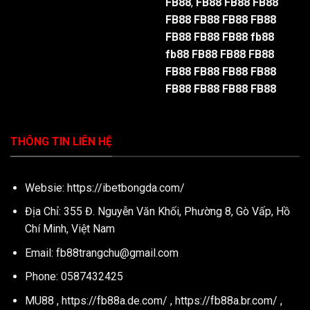
FB88
,
FB88
FB88
FB88
FB88
FB88
FB88
FB88
FB88
FB88
FB88
fb88
fb88
FB88
FB88
FB88
FB88
FB88
FB88
FB88
FB88
FB88
FB88
FB88
THÔNG TIN LIÊN HỆ
Websie:
https://ibetbongda.com/
Địa Chỉ: 355 Đ. Nguyễn Văn Khối, Phường 8, Gò Vấp, Hồ
Chí Minh, Việt Nam
Email:
fb88trangchu@gmail.com
Phone:
0587432425
MU88 ,
https://fb88a.de.com/
,
https://fb88a.br.com/
,