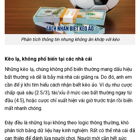
Phân tích thông tin nhưng không ăn khớp với kèo
Kèo lạ, không phổ biến tại các nhà cái
Những kèo lạ, chúng không phổ biến thường mang dấu hiệu
bất thường và dễ là bẫy mà nhà cái giăng ra. Do đó, anh em
cần để ý khi tìm hiểu cách nhận biết kèo ảo. Ví dụ như cược
chấp quá sâu (2.5/3), tài/xỉu ở mức cao bất thường ngay từ
đầu (4.5), hoặc cược chỉ xuất hiện vài giờ trước trận rồi biến
mất nhanh chóng.
Đây đều là những loại không theo logic thông thường, khó
phân tích bằng dữ liệu hay kinh nghiệm. Rất có thể nhà cái đã
can thiệp để đánh lừa người chơi. Người mới cần hết sức