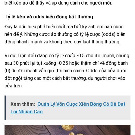
biết kèo ảo dễ thấy và áp dụng dành cho người mới:
Tỷ lệ kèo và odds biến động bất thường
Đây là dấu hiệu phổ biến nhất mà bất kỳ anh em nào cũng
nên để ý. Những cược ảo thường có tỷ lệ cược (odds) biến
động nhanh, mạnh và không theo quy luật thông thường.
Ví dụ: Trận đấu đang có tỷ lệ chấp -0.5 cho đội mạnh, nhưng
sau 30 phút lại tụt xuống -0.25 hoặc thậm chí về đồng banh
(0) dù đội mạnh vẫn giữ đội hình chính. Odds của cửa dưới
đột ngột tăng cao một cách bất thường, dụ người chơi vào
cửa trên.
Xem thêm:
Quản Lý Vốn Cược Xiên Bóng Cỏ Để Đạt
Lợi Nhuận Cao