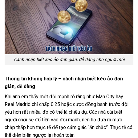
Cách nhận biết kèo ảo đơn giản, dễ dàng cho người mới
Thông tin không hợp lý – cách nhận biết kèo ảo đơn
giản, dễ dàng
Khi anh em thấy một đội mạnh rõ ràng như Man City hay
Real Madrid chỉ chấp 0.25 hoặc cược đồng banh trước đội
yếu hơn rất nhiều, đó có thể là chiêu dụ. Các nhà cái biết
người chơi sẽ đổ tiền vào đội mạnh, nên họ đưa ra mức
chấp thấp hơn thực tế để tạo cảm giác “ăn chắc”. Thực tế có
thể diễn biến ngược lại hoàn toàn.