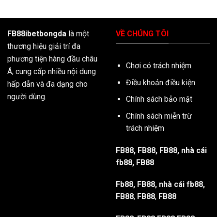
FB88ibetbongda
là một
VỀ CHÚNG TÔI
thương hiệu giải trí đa
phương tiện hàng đầu châu
Chơi có trách nhiệm
Á, cung cấp nhiều nội dung
Điều khoản điều kiện
hấp dẫn và đa dạng cho
người dùng.
Chính sách bảo mật
Chính sách miễn trừ
trách nhiệm
FB88
,
FB88
,
FB88
,
nhà cái
fb88
,
FB88
Fb88
,
FB88
,
nhà cái fb88
,
FB88
,
FB88
,
FB88