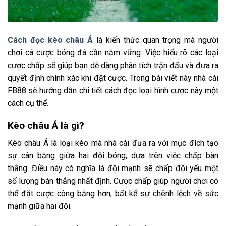
Cách đọc kèo châu Á
là kiến thức quan trọng mà người
chơi cá cược bóng đá cần nắm vững. Việc hiểu rõ các loại
cược chấp sẽ giúp bạn dễ dàng phân tích trận đấu và đưa ra
quyết định chính xác khi đặt cược. Trong bài viết này nhà cái
FB88 sẽ hướng dẫn chi tiết cách đọc loại hình cược này một
cách cụ thể.
Kèo châu Á là gì?
Kèo châu Á là loại kèo mà nhà cái đưa ra với mục đích tạo
sự cân bằng giữa hai đội bóng, dựa trên việc chấp bàn
thắng. Điều này có nghĩa là đội mạnh sẽ chấp đội yếu một
số lượng bàn thắng nhất định. Cược chấp giúp người chơi có
thể đặt cược công bằng hơn, bất kể sự chênh lệch về sức
mạnh giữa hai đội.