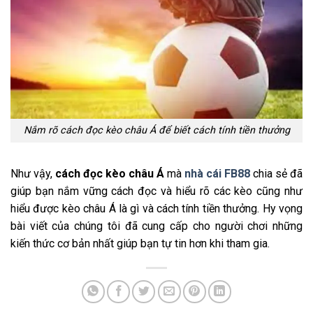
Nắm rõ cách đọc kèo châu Á để biết cách tính tiền thưởng
Như vậy,
cách đọc kèo châu Á
mà
nhà cái FB88
chia sẻ đã
giúp bạn nắm vững cách đọc và hiểu rõ các kèo cũng như
hiểu được kèo châu Á là gì và cách tính tiền thưởng. Hy vọng
bài viết của chúng tôi đã cung cấp cho người chơi những
kiến thức cơ bản nhất giúp bạn tự tin hơn khi tham gia.