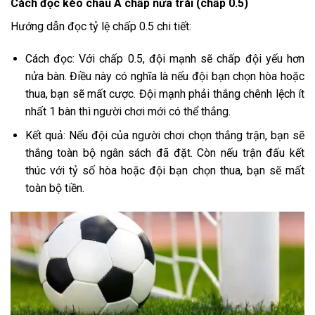
Cách đọc kèo châu Á chấp nửa trái (chấp 0.5)
Hướng dẫn đọc tỷ lệ chấp 0.5 chi tiết:
Cách đọc: Với chấp 0.5, đội mạnh sẽ chấp đội yếu hơn
nửa bàn. Điều này có nghĩa là nếu đội bạn chọn hòa hoặc
thua, bạn sẽ mất cược. Đội mạnh phải thắng chênh lệch ít
nhất 1 bàn thì người chơi mới có thể thắng.
Kết quả: Nếu đội của người chơi chọn thắng trận, bạn sẽ
thắng toàn bộ ngân sách đã đặt. Còn nếu trận đấu kết
thúc với tỷ số hòa hoặc đội bạn chọn thua, bạn sẽ mất
toàn bộ tiền.