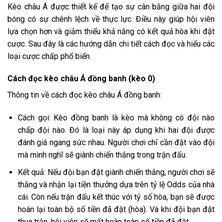
Kèo châu Á được thiết kế để tạo sự cân bằng giữa hai đội
bóng có sự chênh lệch về thực lực. Điều này giúp hội viên
lựa chọn hơn và giảm thiểu khả năng có kết quả hòa khi đặt
cược. Sau đây là các hướng dẫn chi tiết cách đọc và hiểu các
loại cược chấp phổ biến
Cách đọc kèo châu Á đồng banh (kèo 0)
Thông tin về cách đọc kèo châu Á đồng banh:
Cách gọi: Kèo đồng banh là kèo mà không có đội nào
chấp đội nào. Đó là loại này áp dụng khi hai đội được
đánh giá ngang sức nhau. Người chơi chỉ cần đặt vào đội
mà mình nghĩ sẽ giành chiến thắng trong trận đấu.
Kết quả: Nếu đội bạn đặt giành chiến thắng, người chơi sẽ
thắng và nhận lại tiền thưởng dựa trên tỷ lệ Odds của nhà
cái. Còn nếu trận đấu kết thúc với tỷ số hòa, bạn sẽ được
hoàn lại toàn bộ số tiền đã đặt (hòa). Và khi đội bạn đặt
thua trận, hội viên sẽ mất hoàn toàn số tiền đã đặt.