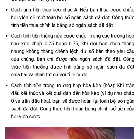
Cách tính tiền thua kèo châu Á: Nếu bạn thua cược chấp,
hội viên sẽ mất toàn bộ số ngân sách đã đặt. Công thức
tính tiền thua chính là bằng số ngân sách đã đặt.
Cách tính tiền thắng nửa cược chấp: Trong các trường hợp
như kèo chấp 0.25 hoặc 0.75, khi đội bạn chọn thắng
nhưng không thắng chênh lệch đủ số bàn theo yêu cầu
của chúng, bạn chỉ được nửa ngân sách đã đặt. Công
thức tiền thưởng được tính bằng số ngân sách đã đặt
chia hai và nhân tất cả với tỉ lệ cược
Cách tính tiền trong trường hợp hòa kèo (hòa): Khi trận
đấu kết thúc và kết quả dẫn đến hòa kèo (ví dụ như chấp
0 và trấn đấu hòa), bạn sẽ được hoàn lại toàn bộ số ngân
sách đã đặt. Công thức tiền hoàn bằng chính số tiền của
hội viên cược.