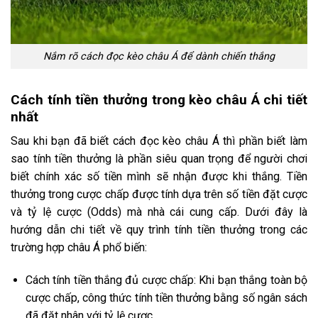
Nắm rõ cách đọc kèo châu Á để dành chiến thắng
Cách tính tiền thưởng trong kèo châu Á chi tiết
nhất
Sau khi bạn đã biết cách đọc kèo châu Á thì phần biết làm
sao tính tiền thưởng là phần siêu quan trọng để người chơi
biết chính xác số tiền mình sẽ nhận được khi thắng. Tiền
thưởng trong cược chấp được tính dựa trên số tiền đặt cược
và tỷ lệ cược (Odds) mà nhà cái cung cấp. Dưới đây là
hướng dẫn chi tiết về quy trình tính tiền thưởng trong các
trường hợp châu Á phổ biến:
Cách tính tiền thắng đủ cược chấp: Khi bạn thắng toàn bộ
cược chấp, công thức tính tiền thưởng bằng số ngân sách
đã đặt nhân với tỷ lệ cược.